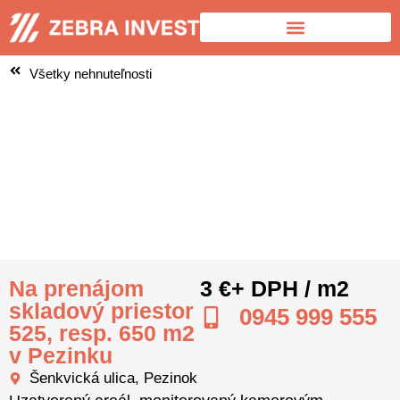
Všetky nehnuteľnosti
Fotogaléria
Video
Na prenájom
3 €
+ DPH / m2
skladový priestor
0945 999 555
525, resp. 650 m2
v Pezinku
Šenkvická ulica, Pezinok