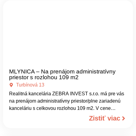
MLYNICA – Na prenájom administratívny
priestor s rozlohou 109 m2
Turbínová 13
Realitná kancelária ZEBRA INVEST s.r.o. má pre vás
na prenájom administratívny priestor/plne zariadenú
kanceláriu s celkovou rozlohou 109 m2. V cene
prenájmu máte k dispozícii kancelársky priestor a
Zistiť viac
ďalšie zdieľané priestory ako centrálny priestor /
zasadačku, kuchynku a toaletu. Prenájom kancelárie